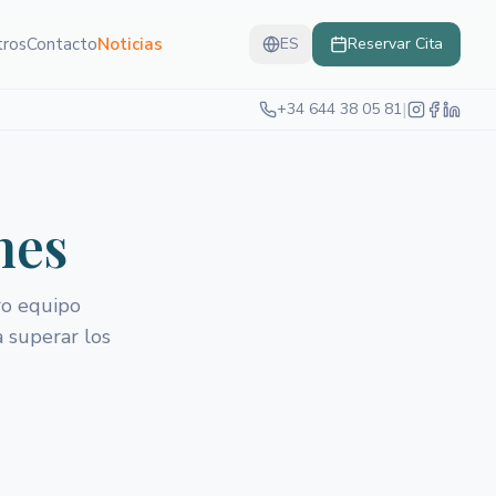
tros
Contacto
Noticias
ES
Reservar Cita
|
+34 644 38 05 81
nes
ro equipo
a superar los